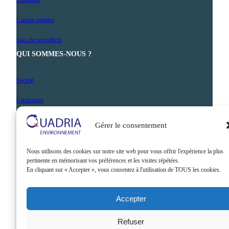
Caisses palettes
Sacs de précollecte
QUI SOMMES-NOUS ?
Société
Fabrication
Nos prestations
Gérer le consentement
Actualités
Nous utilisons des cookies sur notre site web pour vous offrir l'expérience la plus
Contact
pertinente en mémorisant vos préférences et les visites répétées.
En cliquant sur « Accepter », vous consentez à l'utilisation de TOUS les cookies.
Accepter
Refuser
©2026 QUADRIA. Tous droits
Mentions
Politique de