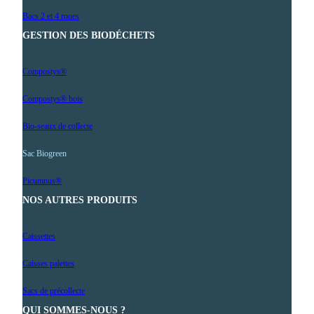
Bacs 2 et 4 roues
GESTION DES BIODÉCHETS
Compostys®
Compostys® bois
Bio-seaux de collecte
Sac Biogreen
Picumnus®
NOS AUTRES PRODUITS
Caissettes
Caisses palettes
Sacs de précollecte
QUI SOMMES-NOUS ?