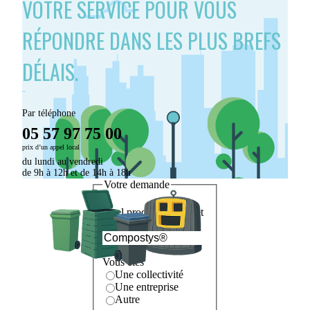
VOTRE SERVICE POUR VOUS
RÉPONDRE DANS LES PLUS BREFS
DÉLAIS.
Par téléphone
05 57 97 75 00
prix d’un appel local
du lundi au vendredi
de 9h à 12h et de 14h à 18h
Votre demande
Quel produit fait l'objet
de votre demande ?
Vous êtes
Une collectivité
Une entreprise
Autre