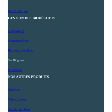
Bacs 2 et 4 roues
GESTION DES BIODÉCHETS
Compostys®
Compostys® bois
Bio-seaux de collecte
Sac Biogreen
Picumnus®
NOS AUTRES PRODUITS
Caissettes
Caisses palettes
Sacs de précollecte