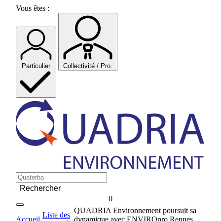
Skip
Vous êtes :
to
content
Particulier
Collectivité / Pro.
Rechercher
0
QUADRIA Environnement poursuit sa
Liste des
Accueil
dynamique avec ENVIROpro Rennes