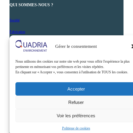
QUI SOMMES-NOUS ?
Société
Fabrication
Nos prestations
Gérer le consentement
Actualités
Nous utilisons des cookies sur notre site web pour vous offrir l'expérience la plus
Contact
pertinente en mémorisant vos préférences et les visites répétées.
En cliquant sur « Accepter », vous consentez à l'utilisation de TOUS les cookies.
Accepter
Refuser
©2026 QUADRIA. Tous droits
Mentions
Politique de
réservés
légales
confidentialité
Voir les préférences
Politique de cookies