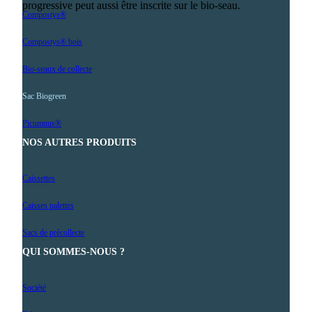
progressive peut aussi être inscrite sur le bio-seau.
Compostys®
Compostys® bois
Bio-seaux de collecte
Sac Biogreen
Picumnus®
NOS AUTRES PRODUITS
Caissettes
Caisses palettes
Sacs de précollecte
QUI SOMMES-NOUS ?
Société