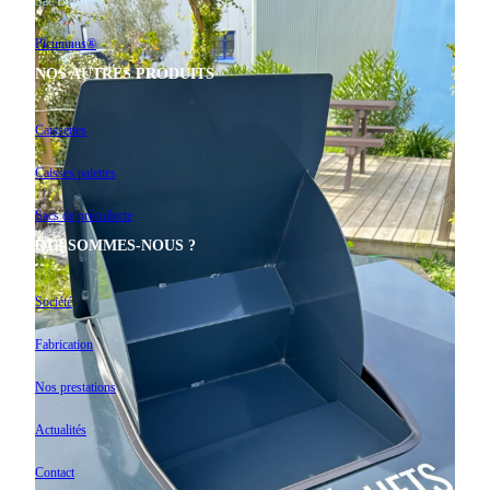
Sac Biogreen
Picumnus®
NOS AUTRES PRODUITS
Caissettes
Caisses palettes
Sacs de précollecte
QUI SOMMES-NOUS ?
Les biodéchets
Société
Fabrication
Nos prestations
Actualités
Contact